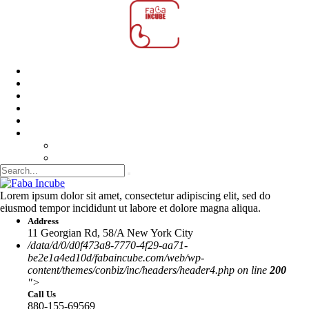
Inkubátor
O Nás
Partneri
Blogy
Kontakt
▼ SK
CZ
EN
Lorem ipsum dolor sit amet, consectetur adipiscing elit, sed do
eiusmod tempor incididunt ut labore et dolore magna aliqua.
Address
11 Georgian Rd, 58/A New York City
/data/d/0/d0f473a8-7770-4f29-aa71-
be2e1a4ed10d/fabaincube.com/web/wp-
content/themes/conbiz/inc/headers/header4.php on line
200
">
Call Us
880-155-69569