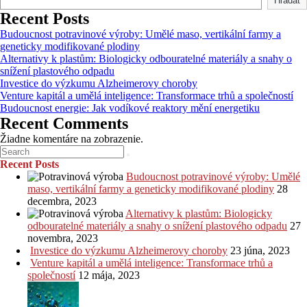
Hľadať
Recent Posts
Budoucnost potravinové výroby: Umělé maso, vertikální farmy a
geneticky modifikované plodiny
Alternativy k plastům: Biologicky odbouratelné materiály a snahy o
snížení plastového odpadu
Investice do výzkumu Alzheimerovy choroby
Venture kapitál a umělá inteligence: Transformace trhů a společností
Budoucnost energie: Jak vodíkové reaktory mění energetiku
Recent Comments
Žiadne komentáre na zobrazenie.
Recent Posts
Budoucnost potravinové výroby: Umělé
maso, vertikální farmy a geneticky modifikované plodiny
28
decembra, 2023
Alternativy k plastům: Biologicky
odbouratelné materiály a snahy o snížení plastového odpadu
27
novembra, 2023
Investice do výzkumu Alzheimerovy choroby
23 júna, 2023
Venture kapitál a umělá inteligence: Transformace trhů a
společností
12 mája, 2023