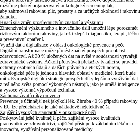
rozšiřuje plošný organizovaný onkologický screening tak,
aby zahrnoval rakovinu plic, prostaty a za určitých okolností i rakovinu
žaludku.
Hnací síla změn prostřednictvím znalostí a výzkumu
Zintenzivnění výzkumného a inovačního úsilí umožní lépe porozumět
rizikovým faktorům rakoviny, jakož i zlepšit diagnostiku, terapii, léčbu
a preventivní opatření.
Využití dat a digitalizace v oblasti onkologické prevence a péče
Digitální transformace může přinést značný prospěch pro oblast
zdravotnictví. Až 30 % uložených dat na světě v současnosti vytvářejí
zdravotnické systémy. Ačkoli přetrvávají překážky týkající se pravidel
ochrany osobních údajů a dalších právních a etických norem,
onkologická péče je jednou z hlavních oblastí v medicíně, která bude
mít z Evropské digitální strategie prospěch díky lepšímu využívání dat
z reálného světa pomocí výkonných nástrojů, jako je umělá inteligence
a vysoce výkonná výpočetní technika.
Záchrana životů díky prevenci
Prevence je účinnější než jakýkoli lék. Zhruba 40 % případů rakoviny
v EU lze předcházet a je také nákladově nejefektivnější.
Zajištění vysokých standardů v onkologické péči
Poskytování ještě kvalitnější péče, zajištění vysoce kvalitních
pracovníků ve zdravotnictví, zajištění přístupu k základním lékům a
inovacím, využívání personalizované medicíny