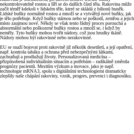
nekontrolovatelně rostou a šíří se do dalších částí těla. Rakovina může
začít téměř kdekoli v lidském těle, které se skládá z bilionů buněk.
Lidské buňky normálně rostou a množí se a vytvářejí nové buňky, jak
je tělo potřebuje. Když buňky stárnou nebo se poškodí, zemřou a jejich
místo zaujmou nové. Někdy se však tento řádný proces porouchá a
abnormální nebo poškozené buňky rostou a množí se, i když by
neměly. Tyto buňky mohou tvořit nádory, což jsou hrudky tkáně.
Nádory mohou být rakovinné nebo nerakovinné.
EU se snaží bojovat proti rakovině již několik desetiletí, a její opatření,
např. kontrola tabáku a ochrana před nebezpečnými látkami,
zachraňují a prodlužují životy. Personalizovaná medicína –
přizpůsobená individuálním situacím a potřebám – radikálně změnila
prognózy pacientů. Mezitím výzkum a inovace, jako je např.
technologie mRNA3, spolu s digitálními technologiemi dramaticky
zlepšily naše chápání rakoviny, vznik, progres, prevenci i diagnostiku.