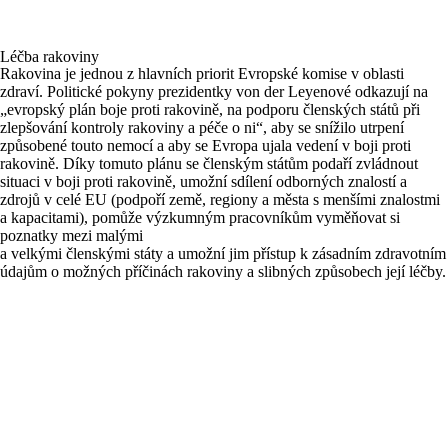
Léčba rakoviny
Rakovina je jednou z hlavních priorit Evropské komise v oblasti
zdraví. Politické pokyny prezidentky von der Leyenové odkazují na
„evropský plán boje proti rakovině, na podporu členských států při
zlepšování kontroly rakoviny a péče o ni“, aby se snížilo utrpení
způsobené touto nemocí a aby se Evropa ujala vedení v boji proti
rakovině. Díky tomuto plánu se členským státům podaří zvládnout
situaci v boji proti rakovině, umožní sdílení odborných znalostí a
zdrojů v celé EU (podpoří země, regiony a města s menšími znalostmi
a kapacitami), pomůže výzkumným pracovníkům vyměňovat si
poznatky mezi malými
a velkými členskými státy a umožní jim přístup k zásadním zdravotním
údajům o možných příčinách rakoviny a slibných způsobech její léčby.