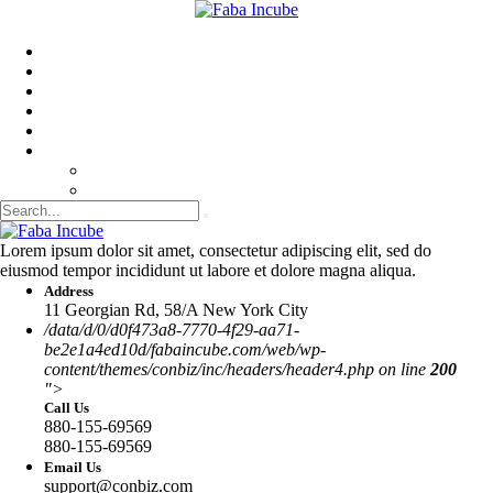
Inkubátor
O Nás
Partneri
Blogy
Kontakt
▼ SK
CZ
EN
Lorem ipsum dolor sit amet, consectetur adipiscing elit, sed do
eiusmod tempor incididunt ut labore et dolore magna aliqua.
Address
11 Georgian Rd, 58/A New York City
/data/d/0/d0f473a8-7770-4f29-aa71-
be2e1a4ed10d/fabaincube.com/web/wp-
content/themes/conbiz/inc/headers/header4.php on line
200
">
Call Us
880-155-69569
880-155-69569
Email Us
support@conbiz.com