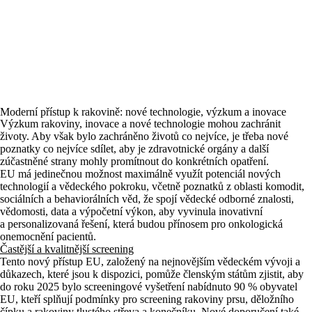
Moderní přístup k rakovině: nové technologie, výzkum a inovace
Výzkum rakoviny, inovace a nové technologie mohou zachránit
životy. Aby však bylo zachráněno životů co nejvíce, je třeba nové
poznatky co nejvíce sdílet, aby je zdravotnické orgány a další
zúčastněné strany mohly promítnout do konkrétních opatření.
EU má jedinečnou možnost maximálně využít potenciál nových
technologií a vědeckého pokroku, včetně poznatků z oblasti komodit,
sociálních a behaviorálních věd, že spojí vědecké odborné znalosti,
vědomosti, data a výpočetní výkon, aby vyvinula inovativní
a personalizovaná řešení, která budou přínosem pro onkologická
onemocnění pacientů.
Častější a kvalitnější screening
Tento nový přístup EU, založený na nejnovějším vědeckém vývoji a
důkazech, které jsou k dispozici, pomůže členským státům zjistit, aby
do roku 2025 bylo screeningové vyšetření nabídnuto 90 % obyvatel
EU, kteří splňují podmínky pro screening rakoviny prsu, děložního
čípku a rakoviny tlustého střeva a konečníku. Nové doporučení také