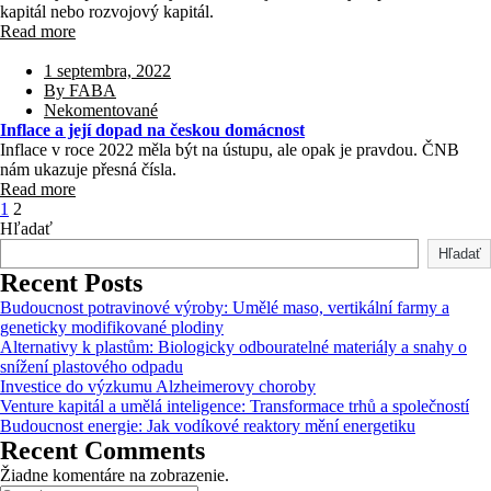
kapitál nebo rozvojový kapitál.
Read more
1 septembra, 2022
By FABA
Nekomentované
Inflace a její dopad na českou domácnost
Inflace v roce 2022 měla být na ústupu, ale opak je pravdou. ČNB
nám ukazuje přesná čísla.
Read more
1
2
Hľadať
Hľadať
Recent Posts
Budoucnost potravinové výroby: Umělé maso, vertikální farmy a
geneticky modifikované plodiny
Alternativy k plastům: Biologicky odbouratelné materiály a snahy o
snížení plastového odpadu
Investice do výzkumu Alzheimerovy choroby
Venture kapitál a umělá inteligence: Transformace trhů a společností
Budoucnost energie: Jak vodíkové reaktory mění energetiku
Recent Comments
Žiadne komentáre na zobrazenie.