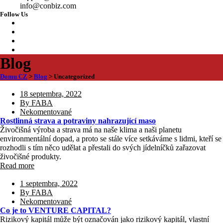
info@conbiz.com
Follow Us
Blog
Domu CZ
>
Blog
>
Uncategorized
18 septembra, 2022
By FABA
Nekomentované
Rostlinná strava a potraviny nahrazující maso
Živočišná výroba a strava má na naše klima a naši planetu
environmentální dopad, a proto se stále více setkáváme s lidmi, kteří se
rozhodli s tím něco udělat a přestali do svých jídelníčků zařazovat
živočišné produkty.
Read more
1 septembra, 2022
By FABA
Nekomentované
Co je to VENTURE CAPITAL?
Rizikový kapitál může být označován jako rizikový kapitál, vlastní