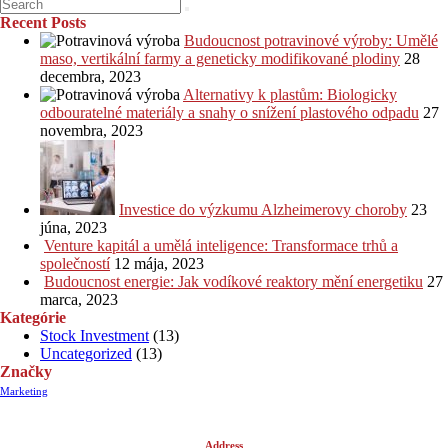
Recent Posts
Budoucnost potravinové výroby: Umělé
maso, vertikální farmy a geneticky modifikované plodiny
28
decembra, 2023
Alternativy k plastům: Biologicky
odbouratelné materiály a snahy o snížení plastového odpadu
27
novembra, 2023
Investice do výzkumu Alzheimerovy choroby
23
júna, 2023
Venture kapitál a umělá inteligence: Transformace trhů a
společností
12 mája, 2023
Budoucnost energie: Jak vodíkové reaktory mění energetiku
27
marca, 2023
Kategórie
Stock Investment
(13)
Uncategorized
(13)
Značky
Marketing
Address