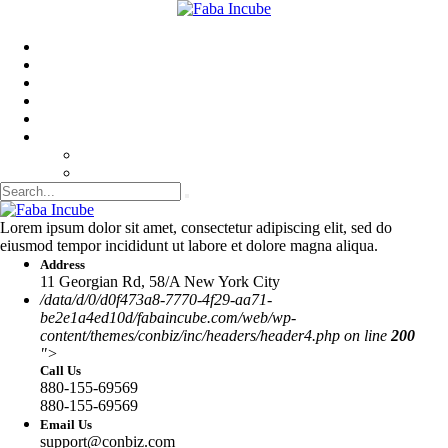
Inkubátor
O Nás
Partneri
Blogy
Kontakt
▼ SK
CZ
EN
Lorem ipsum dolor sit amet, consectetur adipiscing elit, sed do
eiusmod tempor incididunt ut labore et dolore magna aliqua.
Address
11 Georgian Rd, 58/A New York City
/data/d/0/d0f473a8-7770-4f29-aa71-
be2e1a4ed10d/fabaincube.com/web/wp-
content/themes/conbiz/inc/headers/header4.php on line
200
">
Call Us
880-155-69569
880-155-69569
Email Us
support@conbiz.com